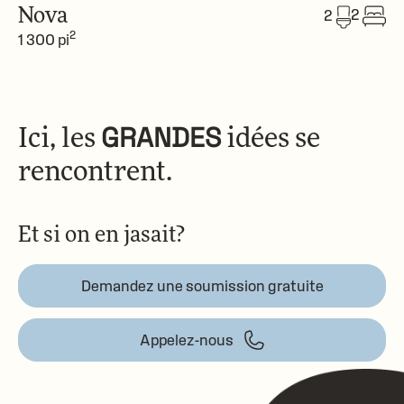
Nova
2
2
2
1 300 pi
Ici, les
GRANDES
idées
se
rencontrent.
Et si on en jasait?
Demandez une soumission gratuite
Appelez-nous