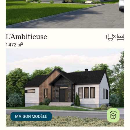
L’Ambitieuse
3
1
2
1 472 pi
MAISON MODÈLE