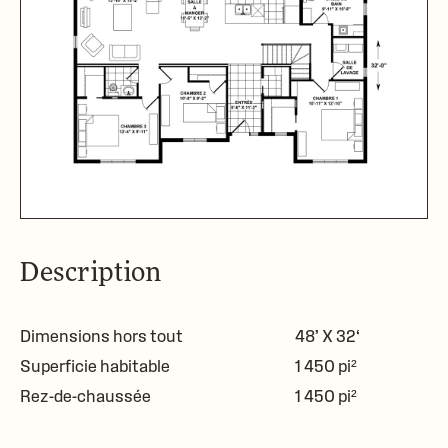
Description
Dimensions hors tout
48’ X 32‘
Superficie habitable
1 450 pi²
Rez-de-chaussée
1 450 pi²