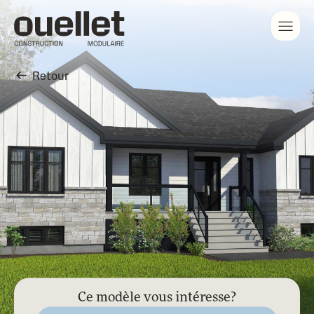
Retour
Modulaires
Unimodulaires
Chalets
Jumelés
Réalisations
sur
mesure
Ce modèle vous intéresse?