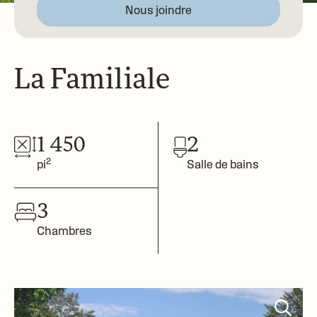
Nous joindre
La Familiale
1 450
2
2
pi
Salle de bains
3
Chambres