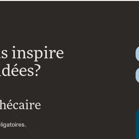
s inspire
dées?
thécaire
igatoires.