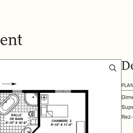
ent
D
PLA
Dime
Supe
Rez