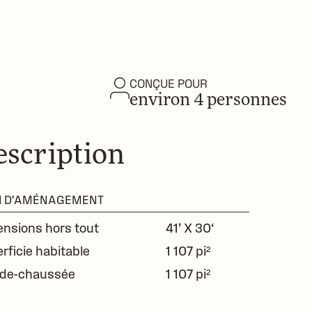
CONÇUE POUR
environ 4 personnes
escription
N D'AMÉNAGEMENT
nsions hors tout
41’ X 30‘
rficie habitable
1 107 pi²
-de-chaussée
1 107 pi²