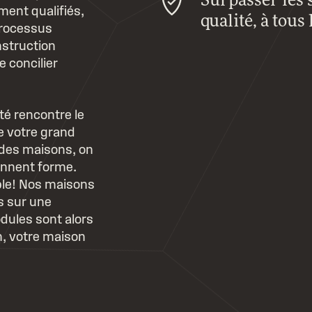
Surpasser les 
ment qualifiés,
qualité, à tous
processus
nstruction
 concilier
ité rencontre le
de votre grand
 des maisons, on
ennent forme.
ble! Nos maisons
s sur une
dules sont alors
n, votre maison