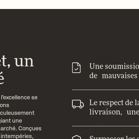
t, un
Une soumission
é
de mauvaises 
l’excellence se
Le respect de l
sons
livraison, une
ticuleusement
giant une
 marché. Conçues
s intempéries,