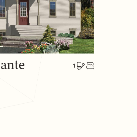
lante
2
1