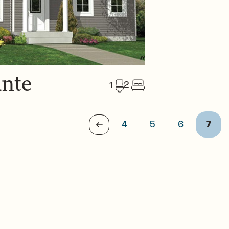
ante
2
1
édent
4
5
6
7