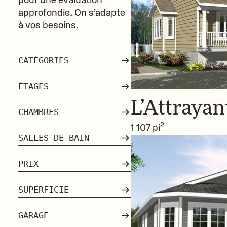
pour une évaluation
approfondie. On s’adapte
à vos besoins.
CATÉGORIES
Modulaires
ÉTAGES
Unimodulaires
L’Attrayan
Plain-pied
CHAMBRES
Chalets
2
2 étages
1 107 pi
Jumelés
1
SALLES DE BAIN
2
1
PRIX
3 et plus
2
150 000$ et moins
SUPERFICIE
3 et plus
150 000$ - 250 000$
2
Moins de 1 000 pi
GARAGE
250 000$ et plus
2