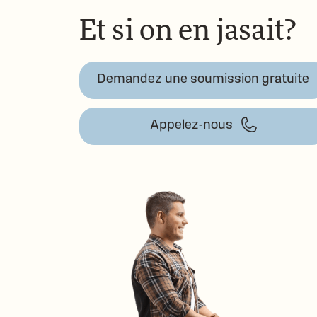
Et si on en jasait?
Demandez une soumission gratuite
Appelez-nous