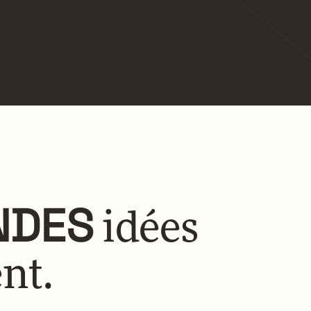
NDES
idées
nt.