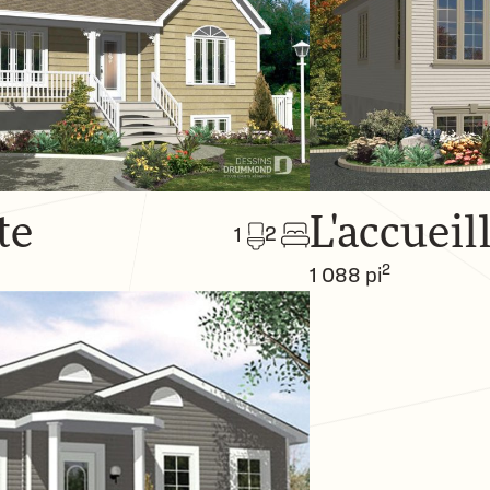
te
L'accueil
2
1
2
1 088 pi